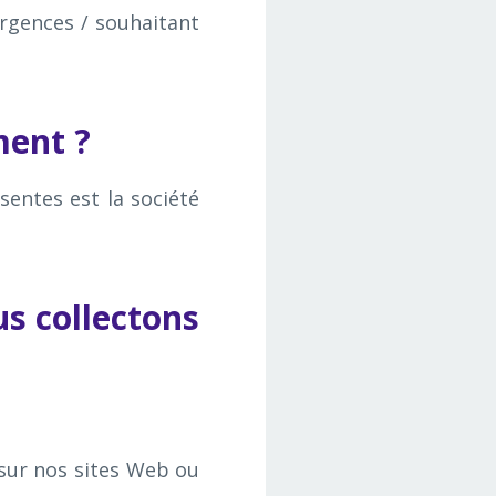
ergences / souhaitant
ment ?
entes est la société
us collectons
sur nos sites Web ou