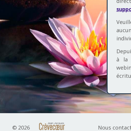
direc
supp
Veuil
aucu
indivi
Depui
à la
webin
écritu
© 2026
Nous contac