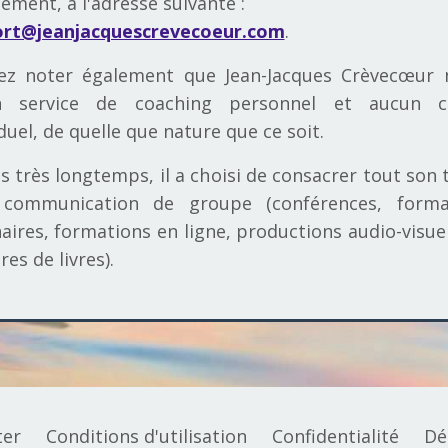
tement, à l'adresse suivante :
ort@jeanjacquescrevecoeur.com
.
lez noter également que Jean-Jacques Crèvecœur n
n service de coaching personnel et aucun co
duel, de quelle que nature que ce soit.
s très longtemps, il a choisi de consacrer tout son
 communication de groupe (conférences, format
aires, formations en ligne, productions audio-visuel
res de livres).
ter
Conditions d'utilisation
Confidentialité
Dé