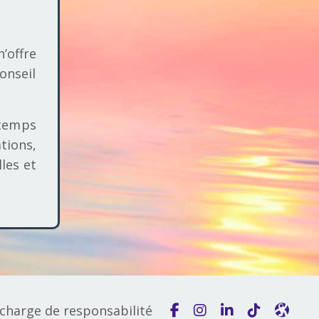
’offre
nseil
 temps
ions,
les et
charge de responsabilité